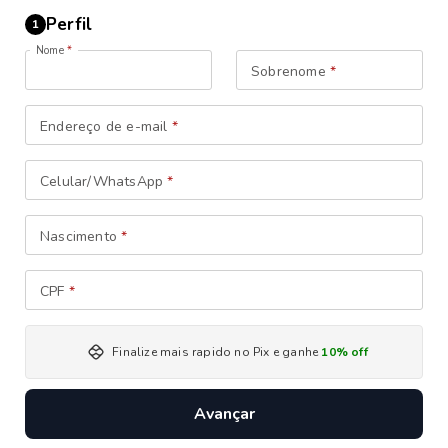
Perfil
1
Nome
*
Sobrenome
*
Endereço de e-mail
*
Celular/WhatsApp
*
Nascimento
*
CPF
*
Finalize mais rapido no Pix e ganhe
10% off
Avançar