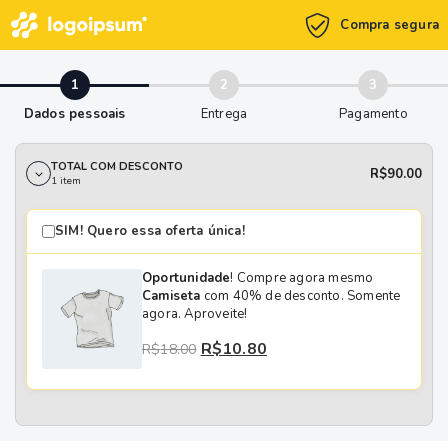
Compra segura
Finalizar compra
Dados pessoais
Entrega
Pagamento
TOTAL COM DESCONTO
R$
90.00
1 item
SIM! Quero essa oferta única!
Oportunidade
! Compre agora mesmo
Camiseta
com 40% de desconto. Somente
agora. Aproveite!
O preço original era: R$18.00.
O preço atual é: R$10.80.
R$
10.80
R$
18.00