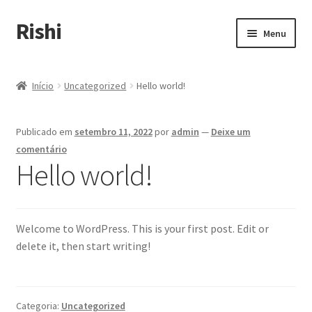
Rishi
Pular
Pular
Menu
para
para
navegação
o
conteúdo
Início
Uncategorized
Hello world!
Publicado em
setembro 11, 2022
por
admin
—
Deixe um
comentário
Hello world!
Welcome to WordPress. This is your first post. Edit or
delete it, then start writing!
Categoria:
Uncategorized